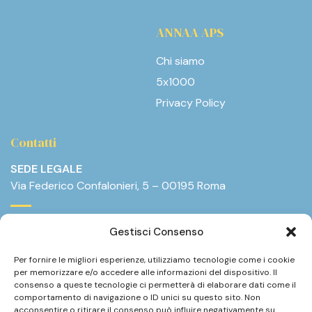
ANNAA APS
Chi siamo
5x1000
Privacy Policy
Contatti
SEDE LEGALE
Via Federico Confalonieri, 5 – 00195 Roma
E-mail:
info@annaa.it
Gestisci Consenso
Telefono:
+39.375.8825377
Per fornire le migliori esperienze, utilizziamo tecnologie come i cookie
per memorizzare e/o accedere alle informazioni del dispositivo. Il
consenso a queste tecnologie ci permetterà di elaborare dati come il
comportamento di navigazione o ID unici su questo sito. Non
acconsentire o ritirare il consenso può influire negativamente su