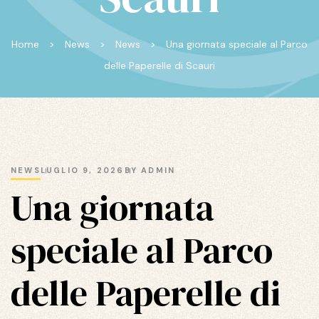
Home
>
News
>
News
>
Una giornata speciale al Parco
delle Paperelle di Scauri
NEWS
LUGLIO 9, 2026
BY
ADMIN
Una giornata
speciale al Parco
delle Paperelle di