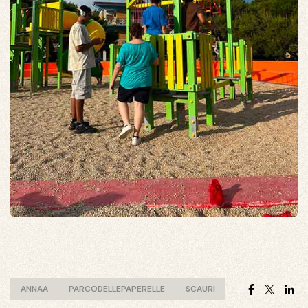
Faceboo
Twitt
Li
ANNAA
PARCODELLEPAPERELLE
SCAURI