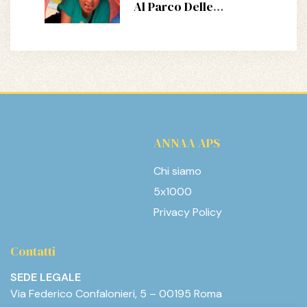
Al Parco Delle
Paperelle Di Scauri
ANNAA APS
Chi siamo
5x1000
Privacy Policy
Contatti
SEDE LEGALE
Via Federico Confalonieri, 5 – 00195 Roma