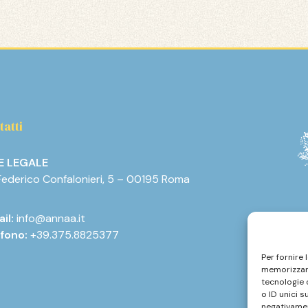
tatti
E LEGALE
Federico Confalonieri, 5 – 00195 Roma
il:
info@annaa.it
fono:
+39.375.8825377
Per fornire 
memorizzare
tecnologie 
o ID unici s
negativamen