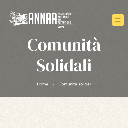
Comunità
Solidali
Home
>
Comunità solidali