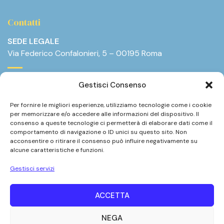
Contatti
SEDE LEGALE
Via Federico Confalonieri, 5 – 00195 Roma
E-mail:
info@annaa.it
Gestisci Consenso
Telefono:
+39.375.8825377
Per fornire le migliori esperienze, utilizziamo tecnologie come i cookie
per memorizzare e/o accedere alle informazioni del dispositivo. Il
consenso a queste tecnologie ci permetterà di elaborare dati come il
comportamento di navigazione o ID unici su questo sito. Non
acconsentire o ritirare il consenso può influire negativamente su
alcune caratteristiche e funzioni.
Gestisci servizi
ACCETTA
NEGA