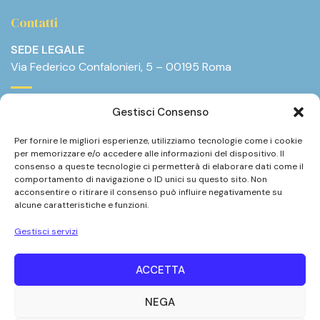
Contatti
SEDE LEGALE
Via Federico Confalonieri, 5 – 00195 Roma
E-mail:
info@annaa.it
Gestisci Consenso
Telefono:
+39.375.8825377
Per fornire le migliori esperienze, utilizziamo tecnologie come i cookie
per memorizzare e/o accedere alle informazioni del dispositivo. Il
consenso a queste tecnologie ci permetterà di elaborare dati come il
comportamento di navigazione o ID unici su questo sito. Non
acconsentire o ritirare il consenso può influire negativamente su
alcune caratteristiche e funzioni.
Gestisci servizi
ACCETTA
NEGA
Annaa APS Copyright © 2026. All Rights Reserved